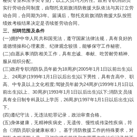
秘类专业和法学类专业)，以上人员均为男性。政府专职消防员
实行劳动合同制度，由鄂托克前旗消防救援大队依法与其订立劳
动合同，合同期为3年。届满后，鄂托克前旗消防救援大队按照
绩效考核结果决定是否续签劳动合同。
三、招聘范围及条件
(一)拥护中华人民共和国宪法，遵守国家法律法规，具有良好的
道德情操和心理素质、纪律观念较强，能够保守工作秘密。
(二)自愿从事消防相关工作，具有忠诚、奉献、吃苦耐劳精神、
服从组织分配。
(三)政府专职消防队员年龄为18周岁(2005年1月1日以前出生)以
上、24周岁(1999年1月1日以后出生)以下男性，具有含高中、职
高、中专及以上文化程度;驾驶员年龄为24周岁(1999年1月1日以
前出生)以上、30周岁(1993年1月1日以后出生)以下;消防文员须
具有全日制专科及以上学历，26周岁(1997年1月1日以后出生)以
下。
(四)遵纪守法，无违法犯罪记录，政治审查合格。
(五)身体健康，无精神疾病史，无遗传、慢性或传染性疾病，符
合《消防员职业健康标准》。基于消防救援工作的特殊要求，对