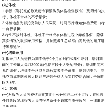
(九)体检
1.参照《鄂托克前旗政府专职消防员体格检查标准》(见附件3)执
行，体检不合格的不予招录;
2.体检地点为鄂托克前旗人民医院，时间另行通知;体检费用由考
生自行承担;
3.考生不按时体检、体检不合格或在体检过程中弄虚作假、隐瞒
真实情况的取消录用资格，并按照考生总成绩由高到低的顺序进
行等额递补。
(十)培训录用
对拟录用人员进行为期不低于2个月的封闭式集中培训，培训期
间的工资每人每月3000元(包括五险个人缴纳部分)，培训期间不
允许请假，培训不合格或自动放弃者不予录用。培训结束后，鄂
托克前旗消防救援大队即与培训合格人员签订劳动合同，合同期
限为3年。
七、其他
(一)对报考人员的资格审查贯穿于公开招聘工作全过程，在招聘
任何阶段发现报考人员与报考条件不符或弄虚作假的，一律取消
录用资格。