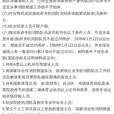
部队未服满期人员、已评定残疾等级和有严重伤病治疗记录等不
适宜从事消防救援工作的不予招录。
(六)符合鄂托克前旗政府专职消防员招录体能测试标准(见附件
1)。
(七)此次招录人员不限户籍。
(八)报名政府专职消防队员及司机符合以下条件人员，可适当放
宽年龄(政府专职消防队员不超过28周岁，1995年1月1日以后出
生，驾驶员不超过35周岁，1988年1月1日以后出生)，并在综合
成绩上有一项加5分(累计加分不超过10分)，相同条件下优先录
取(需提供相关证明材料或证件)：
1.持有A类以上机动车驾驶证人员;
2.有国家综合性消防救援队伍、政府或企业专职消防队伍工作经
历及解放军或武警部队服役期满的退役士兵;
3.持有国家体育总局、省(直辖市)、自治区、市级体育组织及体
育院校授予的国家二级体育运动员以上证书和奖章，或有专业运
动训练经验人员;
4.职业院校的消防及相关专业毕业生人员;
5.荣立个人三等功及以上奖励的退役士兵、国家综合性消防救援