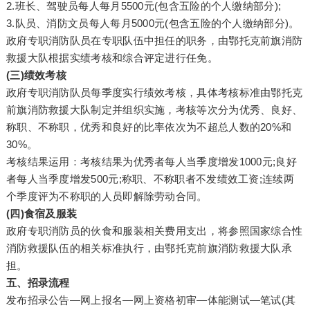
2.班长、驾驶员每人每月5500元(包含五险的个人缴纳部分);
3.队员、消防文员每人每月5000元(包含五险的个人缴纳部分)。
政府专职消防队员在专职队伍中担任的职务，由鄂托克前旗消防
救援大队根据实绩考核和综合评定进行任免。
(三)绩效考核
政府专职消防队员每季度实行绩效考核，具体考核标准由鄂托克
前旗消防救援大队制定并组织实施，考核等次分为优秀、良好、
称职、不称职，优秀和良好的比率依次为不超总人数的20%和
30%。
考核结果运用：考核结果为优秀者每人当季度增发1000元;良好
者每人当季度增发500元;称职、不称职者不发绩效工资;连续两
个季度评为不称职的人员即解除劳动合同。
(四)食宿及服装
政府专职消防员的伙食和服装相关费用支出，将参照国家综合性
消防救援队伍的相关标准执行，由鄂托克前旗消防救援大队承
担。
五、招录流程
发布招录公告—网上报名—网上资格初审—体能测试—笔试(其