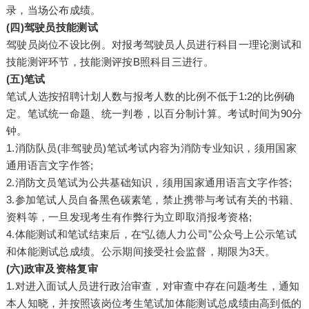
录，当场公布成绩。
(四)驾驶员技能测试
驾驶员岗位不设比例。对报考驾驶员人员进行科目一理论测试和
技能测评环节，技能测评按B照科目三进行。
(五)笔试
笔试人选按招聘计划人数与报考人数的比例不低于1:2的比例确
定。笔试统一命题、统一判卷，以百分制计算。考试时间为90分
钟。
1.消防队员(非驾驶员)笔试考试内容为消防专业知识，须用国家
通用语言文字作答;
2.消防文员笔试为公共基础知识，须用国家通用语言文字作答;
3.参加笔试人员自备黑色碳素笔，禁止携带与考试有关的书籍、
资料等，一旦发现考生有作弊行为立即取消报考资格;
4.体能测试和笔试结束后，在“弘德人力公司”公众号上公示笔试
和体能测试总成绩。公示期间接受社会监督，期限为3天。
(六)政审及资格复审
1.对进入面试人员进行政治审查，对审查中存在问题考生，通知
本人知晓，并按照该岗位考生笔试加体能测试总成绩由高到低的