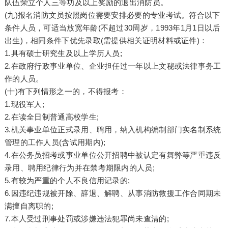
队伍荣立个人三等功及以上奖励的退出消防员。
(九)报名消防文员按照岗位需要安排必要的专业考试。符合以下
条件人员，可适当放宽年龄(不超过30周岁，1993年1月1日以后
出生)，相同条件下优先录取(需提供相关证明材料或证件)：
1.具有硕士研究生及以上学历人员;
2.在政府行政事业单位、企业担任过一年以上文秘或法律事务工
作的人员。
(十)有下列情形之一的，不得报考：
1.现役军人;
2.在读全日制普通高校学生;
3.机关事业单位正式录用、聘用，纳入机构编制部门实名制系统
管理的工作人员(含试用期内);
4.在公务员招考或事业单位公开招聘中被认定有舞弊等严重违反
录用、聘用纪律行为并在禁考期限内的人员;
5.有较为严重的个人不良信用记录的;
6.因违纪违规被开除、辞退、解聘、从事消防救援工作合同期未
满擅自离职的;
7.本人受过刑事处罚或涉嫌违法犯罪尚未查清的;