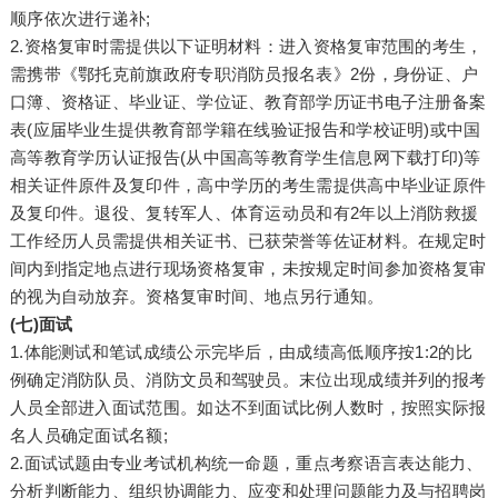
顺序依次进行递补;
2.资格复审时需提供以下证明材料：进入资格复审范围的考生，
需携带《鄂托克前旗政府专职消防员报名表》2份，身份证、户
口簿、资格证、毕业证、学位证、教育部学历证书电子注册备案
表(应届毕业生提供教育部学籍在线验证报告和学校证明)或中国
高等教育学历认证报告(从中国高等教育学生信息网下载打印)等
相关证件原件及复印件，高中学历的考生需提供高中毕业证原件
及复印件。退役、复转军人、体育运动员和有2年以上消防救援
工作经历人员需提供相关证书、已获荣誉等佐证材料。在规定时
间内到指定地点进行现场资格复审，未按规定时间参加资格复审
的视为自动放弃。资格复审时间、地点另行通知。
(七)面试
1.体能测试和笔试成绩公示完毕后，由成绩高低顺序按1:2的比
例确定消防队员、消防文员和驾驶员。末位出现成绩并列的报考
人员全部进入面试范围。如达不到面试比例人数时，按照实际报
名人员确定面试名额;
2.面试试题由专业考试机构统一命题，重点考察语言表达能力、
分析判断能力、组织协调能力、应变和处理问题能力及与招聘岗