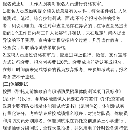
报名截止后，工作人员将对报名人员进行资格初审。
1.报名人员应如实提交相关信息及有关材料，符合条件者进入体
能测试、笔试、综合技能测试、面试;不符合报考条件的报考
者，则说明理由。考生对审查意见存在异议的，在审查意见提出
后的1个工作日内与工作人员咨询并确认，未在规定时间内提出
异议的不予受理。资格审查贯穿招聘全过程，凡弄虚作假者，一
经查实，即取消考试或录取资格;
2.应聘人员通过资格初审后，应通过网上银行、微信、支付宝等
方式进行缴费。报名考务费120元。缴费成功即确认完成报名，
在截止时间前未完成缴费的视为放弃报考。未参加考试者，报名
考务费不予退还。
(三)体能测试
按照《鄂托克前旗政府专职消防员招录体能测试项目及标准》
(见附件1)执行。参加体能测试人员要在考前签订《鄂托克前旗
政府专职消防员招录体能测试承诺书》(见附件2)，体能测试实
行量化评分。考核结束后按成绩排名顺序，对消防队员、驾驶员
和消防文员分别排名。体能测试拟在鄂托克前旗第三小学进行，
现场抽签分组测试，全程录像拍摄，并采用电子计时设备进行记