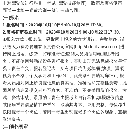
中对驾驶员进行科目一考试+驾驶技能测评)—政审及资格复审—
面试—体检—岗前培训—签订劳动合同。
(一)报名
1.报名时间：2023年10月10日9:00-10月20日17:30。
2.资格初审截止时间：2023年10月20日9:00-10月22日17:30。
3.报名方式：报名统一采取网上报名的方式进行。在鄂尔多斯市
弘德人力资源管理有限责任公司官网(http://hdrl.ikaowu.com)进
行网上报名、缴费、打印准考证;应聘人员须使用电脑进行报
名，不能使用移动端设备进行报名，否则出现无法完成报名等情
况，责任自负。报名登记表上所有项目均为必填项(缺项、漏项
视为不合格，个人学习和工作经历、优先条件要填写详细)，报
考人员须对网上所填报信息的真实性、准确性和完整性负责，凡
因所填信息及提交材料不真实、不准确、不完整而影响报名、考
试、资格审核、录用的，责任由报考者自行承担;填报虚假信息
或隐瞒重要信息情节严重的，取消其考试、录用资格。每位考生
仅限报考一个岗位，若同一考生出现报考多个岗位的现象，直接
取消资格。
(二)资格初审