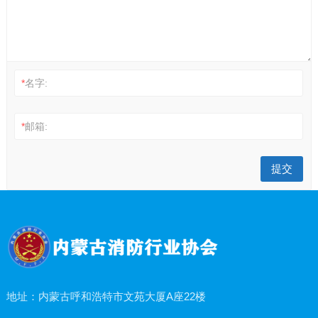
*
名字:
*
邮箱:
地址：内蒙古呼和浩特市文苑大厦A座22楼