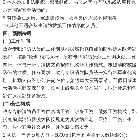
8.本人参加非法组织、邪教组织、与黑恶势力有联系或从事其他
危害国家安全活动的;
9.有传染性疾病、家族遗传病、吸毒史的人员不得报考;
10.其他不适合从事消防救援工作情形的人员。
四、薪酬待遇
(一)工作时间
政府专职消防队员的工休制度根据鄂托克前旗消防救援大队考勤
安排，按照“轮班”模式执行，所有专职消防员分三班倒执勤,工作
两班，休息一班，消防文员按照行政班工作模式。根据消防救援
队伍的性质、任务要求，政府专职消防队员统一实行准军事化管
理，执勤人员24小时在岗在位，如遇重大灾害事故、节假日或重
大活动执勤安保任务，按照上级要求全员在岗时，取消休息和备
勤进入执勤战备状态。
(二)薪金构成
政府专职消防员工资由基础工资、职务工资、绩效工资构成，鄂
托克前旗消防救援大队按规定为其缴纳养老、医疗、工伤、生
育、失业五项社会保险。具体薪金档次为：
1.队长、指导员每人每月5800元(包含五险的个人缴纳部分);