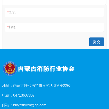
*
名字:
*
邮箱:
地址：内蒙古呼和浩特市文苑大厦A座22楼
电话：04713697397
邮箱：nmgxfhyxh@qq.com