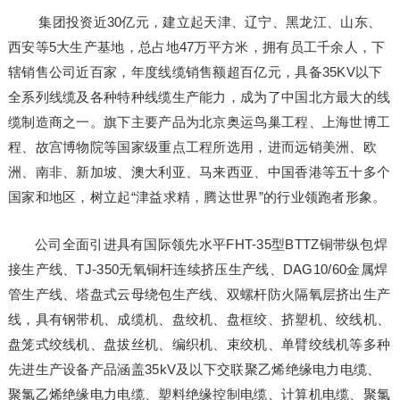
集团投资近30亿元，建立起天津、辽宁、黑龙江、山东、
西安等5大生产基地，总占地47万平方米，拥有员工千余人，下
辖销售公司近百家，年度线缆销售额超百亿元，具备35KV以下
全系列线缆及各种特种线缆生产能力，成为了中国北方最大的线
缆制造商之一。旗下主要产品为北京奥运鸟巢工程、上海世博工
程、故宫博物院等国家级重点工程所选用，进而远销美洲、欧
洲、南非、新加坡、澳大利亚、马来西亚、中国香港等五十多个
国家和地区，树立起“津益求精，腾达世界”的行业领跑者形象。
公司全面引进具有国际领先水平FHT-35型BTTZ铜带纵包焊
接生产线、TJ-350无氧铜杆连续挤压生产线、DAG10/60金属焊
管生产线、塔盘式云母绕包生产线、双螺杆防火隔氧层挤出生产
线，具有钢带机、成缆机、盘绞机、盘框绞、挤塑机、绞线机、
盘笼式绞线机、盘拔丝机、编织机、束绞机、单臂绞线机等多种
先进生产设备产品涵盖35kV及以下交联聚乙烯绝缘电力电缆、
聚氯乙烯绝缘电力电缆、塑料绝缘控制电缆、计算机电缆、聚氯