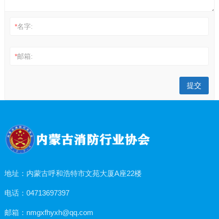
*
名字:
*
邮箱:
地址：内蒙古呼和浩特市文苑大厦A座22楼
电话：04713697397
邮箱：nmgxfhyxh@qq.com